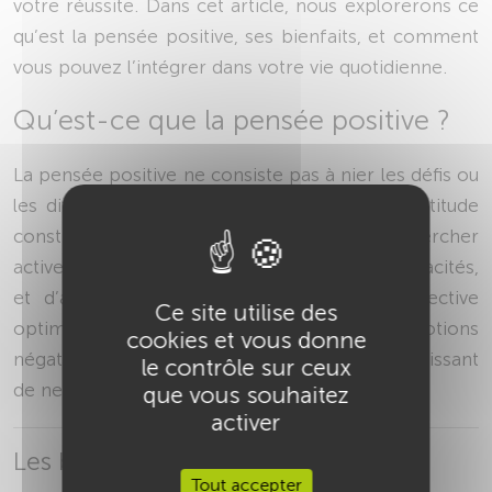
votre réussite. Dans cet article, nous explorerons ce
qu’est la pensée positive, ses bienfaits, et comment
vous pouvez l’intégrer dans votre vie quotidienne.
Qu’est-ce que la pensée positive ?
La pensée positive ne consiste pas à nier les défis ou
les difficultés de la vie, mais à adopter une attitude
constructive face à eux. Il s'agit de chercher
activement des solutions, de croire en ses capacités,
et d’aborder les situations avec une perspective
Ce site utilise des
optimiste. Cela ne signifie pas ignorer les émotions
cookies et vous donne
négatives, mais les reconnaître tout en choisissant
le contrôle sur ceux
de ne pas s’y attarder.
que vous souhaitez
activer
Les bases de la pensée positive
Tout accepter