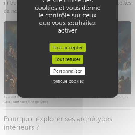
Ce site utilise des
ni bons ni mauvais : ils révèlent différentes facettes
cookies et vous donne
de nous-mêmes.
le contrôle sur ceux
que vous souhaitez
activer
Tout accepter
Tout refuser
Personnaliser
Politique cookies
Epic scene of the gods on Mount Olympus, capturing the majesty and grandeur of the
Greek pantheon © Adobe Stock
Pourquoi explorer ses archétypes
intérieurs ?