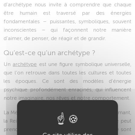
d’archétype nous invite à comprendre que chaque
être humain est traversé par des énergies
fondamentales – puissantes, symboliques, souvent
inconscientes – qui façonnent notre manière
d’aimer, de penser, de réagir et de grandir.
Qu’est-ce qu’un archétype ?
Un
archétype
est une figure symbolique universelle,
que l’on retrouve dans toutes les cultures et toutes
les époques. Ce sont des modèles d’énergie
psychique profondément enracinés, qui influencent
notre imaginaire, nos rêves et notre comportement.
La Mère, l’Enfant, le Guerrier, le Sage, le Fou, l’Amant,
la Reine ou le Magicien : autant de formes que peut
prendre la psyché humaine. Ces
archétypes
ne sont