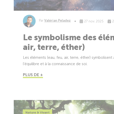
Par
Valérian Peladez
27 nov. 2025
2
Le symbolisme des élém
air, terre, éther)
Les éléments (eau, feu, air, terre, éther) symbolisent 
l’équilibre et à la connaissance de soi.
PLUS DE +
Nature & Vivant