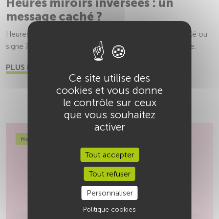
Heures miroirs inversées : un
message caché ?
Heures miroirs inversées : reflet d’attention, synchronicité ou
signe ? Elles invitent surtout à l’introspection responsable.
PLUS DE +
Ce site utilise des
cookies et vous donne
le contrôle sur ceux
que vous souhaitez
activer
Heures miroirs
Tout accepter
Tout refuser
Personnaliser
Politique cookies