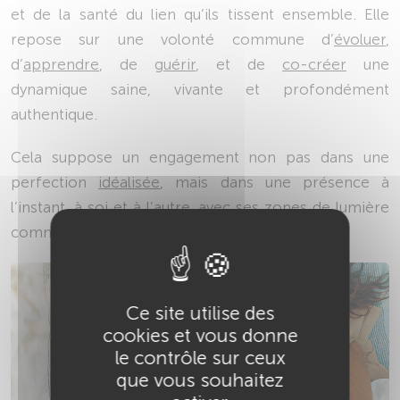
et de la santé du lien qu’ils tissent ensemble. Elle
repose sur une volonté commune d’
évoluer
,
d’
apprendre
, de
guérir
, et de
co-créer
une
dynamique saine, vivante et profondément
authentique.
Cela suppose un engagement non pas dans une
perfection
idéalisée
, mais dans une présence à
l’instant, à soi et à l’autre, avec ses zones de lumière
comme d’ombre.
Ce site utilise des
cookies et vous donne
le contrôle sur ceux
que vous souhaitez