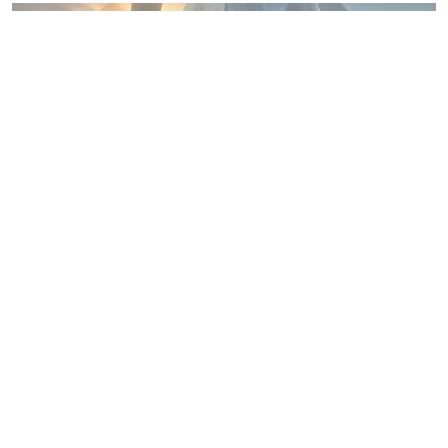
Connaissance de soi
Les archétypes de Carl Jung : mieux
comprendre sa personnalité
Par
Carole L.
10 juin 2026
10 juin 2026