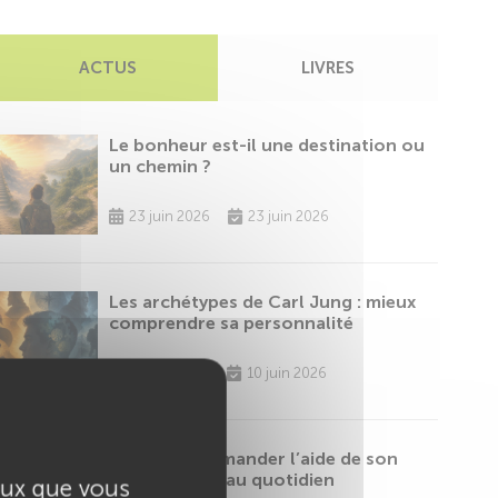
ACTUS
LIVRES
Le bonheur est-il une destination ou
un chemin ?
23 juin 2026
23 juin 2026
Les archétypes de Carl Jung : mieux
comprendre sa personnalité
10 juin 2026
10 juin 2026
Comment demander l’aide de son
ange gardien au quotidien
ceux que vous