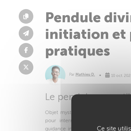
Pendule divi
initiation e
pratiques
Par
Mathieu D.
10 oct. 202
Le pendule, un outi
Objet mystérieux et fascinant, le
pe
pour interroger l’invisible, expl
Ce site util
guidance intuitive. Que l’on parle d