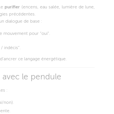
 le
purifier
(encens, eau salée, lumière de lune,
rgies précédentes.
un dialogue de base :
e mouvement pour “oui”.
 / indécis”.
n d’ancrer ce langage énergétique.
 avec le pendule
es :
i/non).
tente.