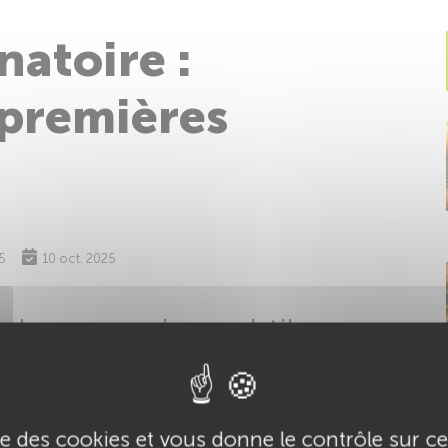
natoire :
t premières
5
10 oct. 2025
l de connexion subtile
ndule divinatoire
est utilisé depuis des siècles
orer les énergies et accéder à une forme de
ise des cookies et vous donne le contrôle sur 
e radiesthésie, de divination ou simplement de