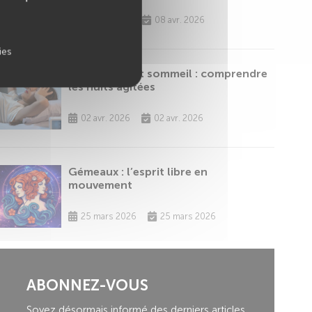
08 avr. 2026
08 avr. 2026
ies
Pleine Lune et sommeil : comprendre
les nuits agitées
02 avr. 2026
02 avr. 2026
Gémeaux : l’esprit libre en
mouvement
25 mars 2026
25 mars 2026
ABONNEZ-VOUS
Soyez désormais informé des derniers articles