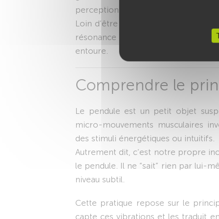
perception sensible, le pendule agit
Loin d’être un instrument magique, il
résonance entre le conscient, l’i
entoure.
Comprendre le prin
Le pendule est un petit objet susp
micro-mouvements musculaires invol
des stimuli énergétiques ou intuitifs.
Autrement dit, c’est notre propre inc
le pendule. Il ne “sait” rien par lui
niveau subtil.
Cette pratique repose sur le princi
capte ces vibrations et les traduit 