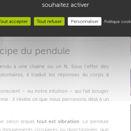
souhaitez activer
 comme un prolongement de l’intuition.
 est avant tout un outil de concentration et de
Tout accepter
Tout refuser
Personnaliser
Politique cook
nconscient et le champ énergétique qui nous
cipe du pendule
endu à une chaîne ou un fil. Sous l’effet des
ontaires, il traduit les réponses du corps à
onscient – ou notre intuition – qui fait bouger
-même : il révèle ce que nous percevons déjà à un
pe selon lequel
tout est vibration
. Le pendule
en mouvements circulaires ou directionnels, que