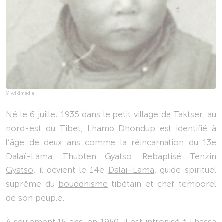
© wikimedia
Né le 6 juillet 1935 dans le petit village de
Taktser
, au
nord-est du
Tibet
,
Lhamo Dhondup
est identifié à
l’âge de deux ans comme la réincarnation du 13e
Dalaï-Lama
,
Thubten Gyatso
. Rebaptisé
Tenzin
Gyatso,
il devient le 14e
Dalaï-Lama
, guide spirituel
suprême du
bouddhisme
tibétain et chef temporel
de son peuple.
À seulement 15 ans, en 1950, il est intronisé à Lhassa